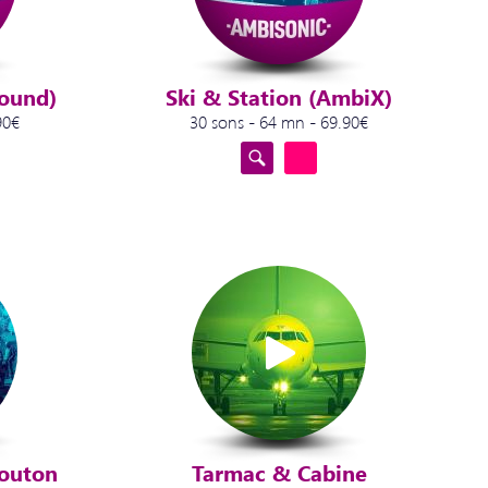
round)
Ski & Station (AmbiX)
90€
30 sons - 64 mn - 69.90€
Bouton
Tarmac & Cabine