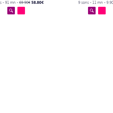
s - 91 mn -
69.90€
58.80€
9 sons - 11 mn - 9.9