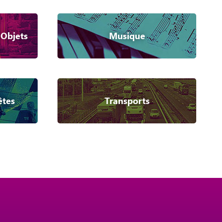
 Objets
Musique
êtes
Transports