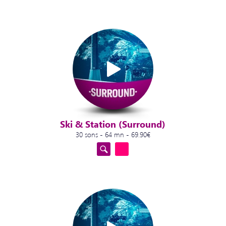
Ski & Station (Surround)
30 sons - 64 mn - 69.90€