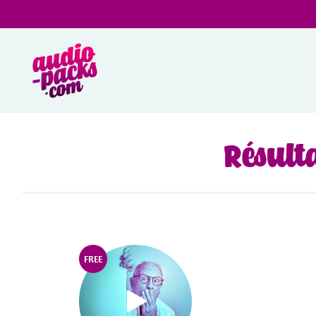
Résult
FREE