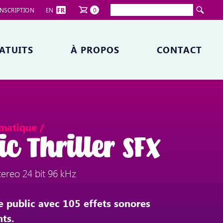
NSCRIPTION
EN
FR
0
ATUITS
À PROPOS
CONTACT
matique /
c Thriller SFX
ereo 24 bit 96 kHz
re public avec 105 effets sonores
nts.