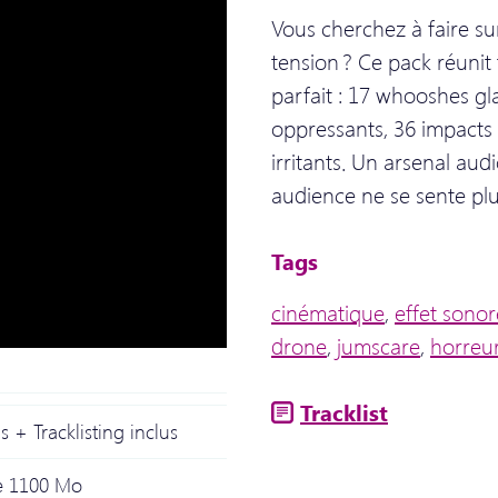
Vous cherchez à faire sur
tension ? Ce pack réunit 
parfait : 17 whooshes gl
oppressants, 36 impacts 
irritants. Un arsenal au
audience ne se sente plu
Tags
cinématique
,
effet sonor
drone
,
jumscare
,
horreu
Tracklist
 + Tracklisting inclus
de 1100 Mo