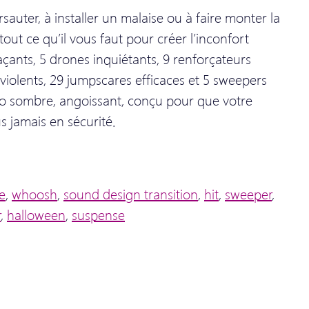
sauter, à installer un malaise ou à faire monter la
tout ce qu’il vous faut pour créer l’inconfort
açants, 5 drones inquiétants, 9 renforçateurs
violents, 29 jumpscares efficaces et 5 sweepers
dio sombre, angoissant, conçu pour que votre
s jamais en sécurité.
e
,
whoosh
,
sound design transition
,
hit
,
sweeper
,
r
,
halloween
,
suspense