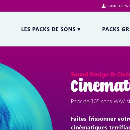
CONNEXION/I
LES PACKS DE SONS
▾
PACKS GR
Sound Design & Ciné
Cinemati
Pack de 105 sons WAV st
Faites frissonner vot
cinématiques terrifia