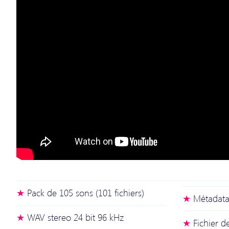
Pack de 105 sons (101 fichiers)
Métadatas
WAV stereo 24 bit 96 kHz
Fichier 