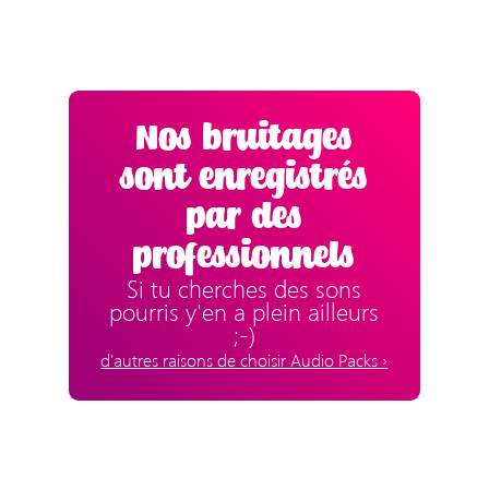
Nos bruitages
sont enregistrés
par des
professionnels
Si tu cherches des sons
pourris y'en a plein ailleurs
;-)
d'autres raisons de choisir Audio Packs ›