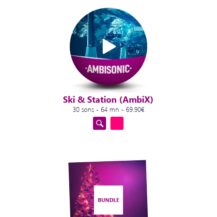
Ski & Station (AmbiX)
30 sons - 64 mn - 69.90€
BUNDLE