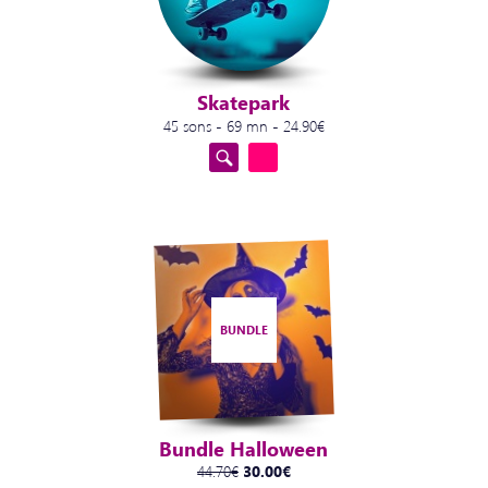
Skatepark
45 sons - 69 mn - 24.90€
BUNDLE
Bundle Halloween
44.70€
30.00€